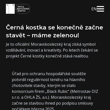
EN
Černá kostka se konečně začne
stavět – máme zelenou!
Je to oficiální: Moravskoslezský kraj získá symbol
vzdělávání, inovací a kreativity. Po letech čekání se
projekt Černé kostky konečně stává realitou.
Úřad pro ochranu hospodářské soutěže
potvrdil regulérnost tendru na hlavního
zhotovitele stavby, kterým se stalo
konsorcium firem „Black Rubic“ (Metrostav DIZ
s.r.o. a OHLA ŽS, a.s.). Moravskoslezský kraj
začne se stavbou ihned po podpisu smlouvy
počátkem března 2025.