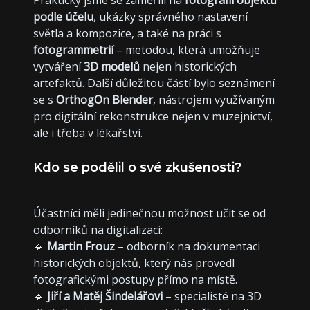
Prakticky jsme se zaměřili na
fotografii objektů
podle účelu
, ukázky správného nastavení
světla a kompozice, a také na práci s
fotogrammetrií
– metodou, která umožňuje
vytváření
3D modelů
nejen historických
artefaktů. Další důležitou částí bylo seznámení
se s
OrthogOn Blender
, nástrojem využívaným
pro digitální rekonstrukce nejen v muzejnictví,
ale i třeba v lékařství.
Kdo se podělil o své zkušenosti?
Účastníci měli jedinečnou možnost učit se od
odborníků na digitalizaci:
🔹
Martin Frouz
– odborník na dokumentaci
historických objektů, který nás provedl
fotografickými postupy přímo na místě.
🔹
Jiří a Matěj Šindelářovi
– specialisté na 3D