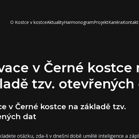
O Kostce v kostce
Aktuality
Harmonogram
Projekt
Kariéra
Kontakt
vace v Černé kostce 
ladě tzv. otevřených
ce v Černé kostce na základě tzv.
ených dat
ladete otázku, zda-li v dnešní době umělé inteligence a zápl