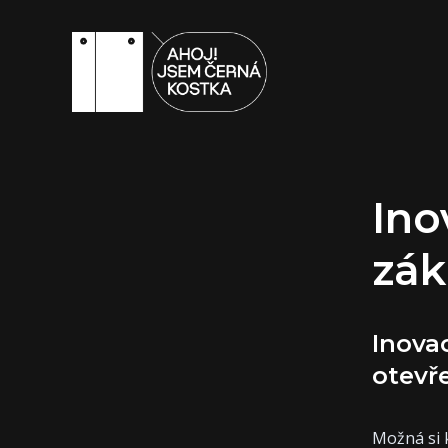
Ino
zák
Inova
otevř
Možná si k