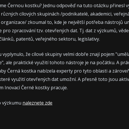
me Černou kostku? Jednu odpověď na tuto otázku přinesl 
 různých cílových skupinách /podnikatelé, akademici, veřejná
 organizace/ zkoumal to, kde je největší potřeba nástrojů u
e pro zpracování tzv. otevřených dat. Tj. dat z výzkumů, věd
článků, patentů, veřejného sektoru, legislativy.
 vyplynulo, že cílové skupiny velmi dobře znají pojem "uměl
e", ale praktické využití tohoto nástroje je na počátku. A pr
aby Černá kostka nabízela experty pro tyto oblasti a zároveň
které využití otevřených dat umožní. A přesně toto jsou aktiv
m Inovací Černé kostky pracuje.
 o výzkumu
naleznete zde