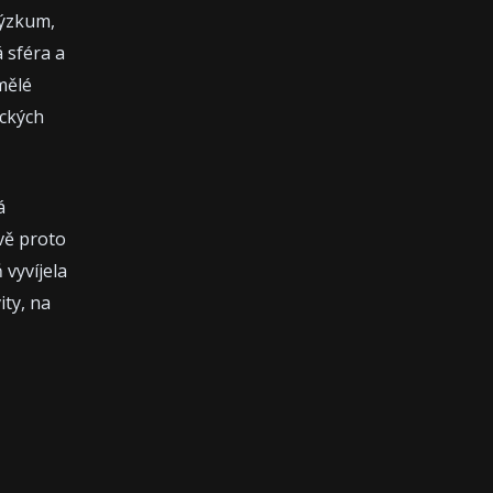
výzkum,
 sféra a
mělé
eckých
á
ávě proto
 vyvíjela
ity, na